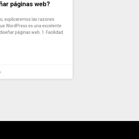
eñar páginas web?
lo, explicaremos las razones
 que WordPress es una excelente
diseñar páginas web. 1. Facilidad
e
a