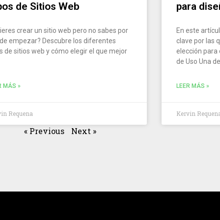
pos de Sitios Web
para dis
ieres crear un sitio web pero no sabes por
En este artícu
de empezar? Descubre los diferentes
clave por las
os de sitios web y cómo elegir el que mejor
elección para 
de Uso Una d
R MÁS »
LEER MÁS »
vin Requena
Kervin Requen
« Previous
Next »