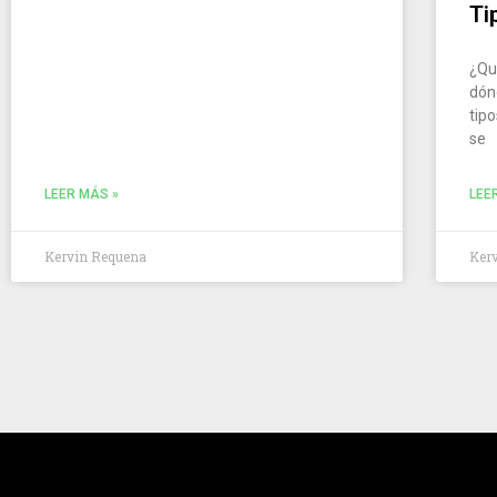
Ti
¿Qu
dón
tip
se
LEER MÁS »
LEE
Kervin Requena
Ker