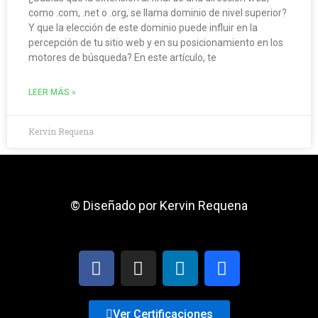
como .com, .net o .org, se llama dominio de nivel superior?
Y que la elección de este dominio puede influir en la
percepción de tu sitio web y en su posicionamiento en los
motores de búsqueda? En este artículo, te
LEER MÁS »
Kervin Requena
© Diseñado por Kervin Requena
F
I
L
B
a
n
i
e
c
s
n
h
e
t
k
a
Ver Certificaciones