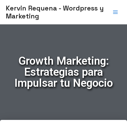
Ir
Main
Kervin Requena - Wordpress y
al
Marketing
Men
contenido
Growth Marketing:
Estrategias para
Impulsar tu Negocio